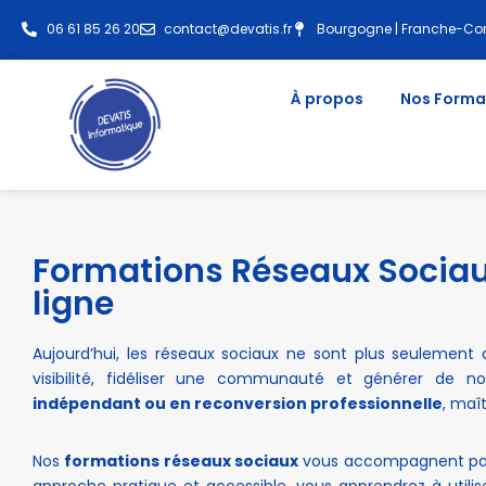
06 61 85 26 20
contact@devatis.fr
Bourgogne | Franche-Com
Aller
au
À propos
Nos Forma
contenu
Formations Réseaux Sociaux
ligne
Aujourd’hui, les réseaux sociaux ne sont plus seulement d
visibilité, fidéliser une communauté et générer de n
indépendant ou en reconversion professionnelle
, maî
Nos
formations réseaux sociaux
vous accompagnent pas à
approche pratique et accessible, vous apprendrez à util