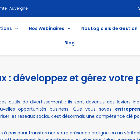
té | Auvergne
tions
Nos Webinaires
Nos Logiciels de Gestion
Blog
 : développez et gérez votre 
es outils de divertissement : ils sont devenus des leviers in
ouvelles opportunités business. Que vous soyez
entrepren
triser les réseaux sociaux est désormais une compétence clé pou
 pas pour transformer votre présence en ligne en un véritabl
iser efficacement les plateformes les plus populaires comme
I