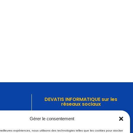
DEVATIS INFORMATIQUE sur les
réseaux sociaux
0
Découvrez nos dernières actualités sur les
Gérer le consentement
réseaux sociaux.
.fr
 meilleures expériences, nous utilisons des technologies telles que les cookies pour stocker