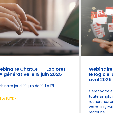
ebinaire ChatGPT – Explorez
Webinaire
IA générative le 19 juin 2025
le logiciel
avril 2025
binaire jeudi 19 juin de 10H à 12H.
Gérez votre e
toute simplic
E LA SUITE »
recherchez un
votre TPE/PME
regroupe