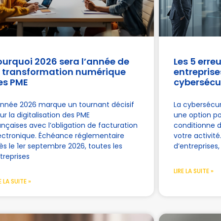
ourquoi 2026 sera l’année de
Les 5 erre
a transformation numérique
entreprise
es PME
cybersécu
année 2026 marque un tournant décisif
La cybersécur
ur la digitalisation des PME
une option pou
ançaises avec l’obligation de facturation
conditionne d
ectronique. Échéance réglementaire
votre activit
dès le 1er septembre 2026, toutes les
d’entreprises,
treprises
LIRE LA SUITE »
E LA SUITE »