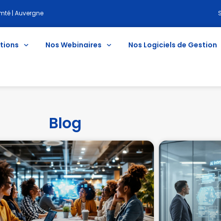
té | Auvergne
tions
Nos Webinaires
Nos Logiciels de Gestion
Blog
Blog