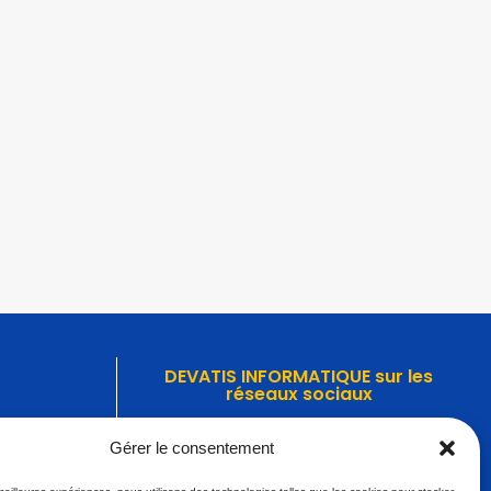
DEVATIS INFORMATIQUE sur les
réseaux sociaux
0
Découvrez nos dernières actualités sur les
Gérer le consentement
réseaux sociaux.
.fr