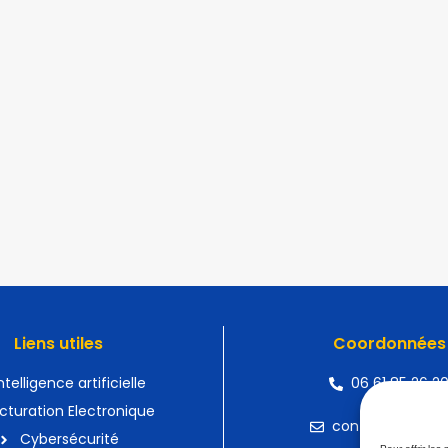
Liens utiles
Coordonnées
ntelligence artificielle
06 61 85 26 2
cturation Electronique
contact@devatis
Cybersécurité