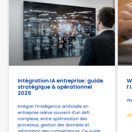
Intégration IA entreprise : guide
W
stratégique & opérationnel
l’
2025
We
Intégrer l’intelligence artificielle en
entreprise relève souvent d’un défi
LIR
complexe, entre optimisation des
processus, gestion des données et
adaptation des compétences. Ce guide