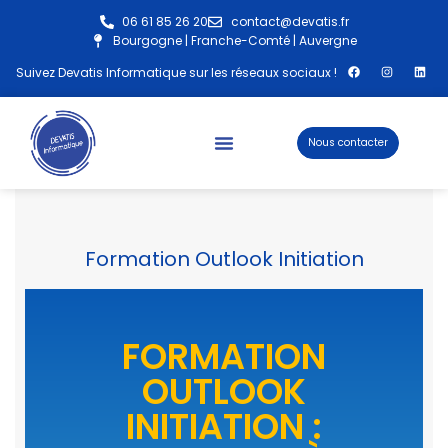
06 61 85 26 20
contact@devatis.fr
Bourgogne | Franche-Comté | Auvergne
Aller
Suivez Devatis Informatique sur les réseaux sociaux !
au
contenu
Nous contacter
Formation Outlook Initiation
FORMATION
OUTLOOK
INITIATION :