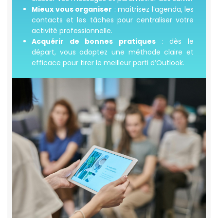
Mieux vous organiser
: maîtrisez l’agenda, les
contacts et les tâches pour centraliser votre
activité professionnelle.
Acquérir de bonnes pratiques
: dès le
départ, vous adoptez une méthode claire et
efficace pour tirer le meilleur parti d’Outlook.