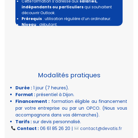
Cette formation s’adresse aux
salariés,
indépendants ou particuliers
qui souhaitent
découvrir Outlook.
Prérequis
: utilisation régulière d’un ordinateur.
Niveau
: débutant.
Modalités pratiques
Durée :
1 jour (7 heures).
Format :
présentiel à Dijon.
Financement :
formation éligible au financement
par votre entreprise ou par un OPCO. (Nous vous
accompagnons dans vos démarches).
Tarifs :
sur devis personnalisé.
Contact :
06 61 85 26 20 |
contact@devatis.fr