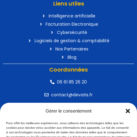
Liens utiles
Intelligence artificielle
Facturation Electronique
Cybersécurité
Logiciels de gestion & comptabilité
Nos Partenaires
Blog
Coordonnées
06 61 85 26 20
contact@devatis.fr
25 rue des Erables – 21800 Quétigny
Gérer le consentement
DEVATIS INFORMATIQUE sur les réseaux
Pour offrir les meilleures expériences, nous utilisons des technologies telles que les
sociaux
cookies pour stocker et/ou accéder aux informations des appareils. Le fait de consentir
à ces technologies nous permettra de traiter des données telles que le comportement
de navigation ou les ID uniques sur ce site. Le fait de ne pas consentir ou de retirer son